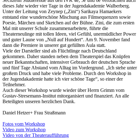
Sechzehn Studierende aus den IVK 4e, 5e und 6e verbrachten auch
dieses Jahr wieder vier Tage in der Jugendakademie Walberberg.
Unter der Leitung von Zeynep („Zini“) Sarikaya Hamaekers
entstand eine wunderschöne Mischung aus Filmsequenzen sowie
Poesie, Märchen und Sketchen auf der Bühne. Zini, die zum ersten
Mal mit unserer Schule zusammenarbeitete, führte die
Theaterneulinge mit tollen Ideen, viel Gefühl, unermüdlicher Power
und guter Laune von „Null auf Hundert“. Am 9. November fand
dann die Premiere in unserer gut gefüllten Aula statt.
Viele der Darsteller sind als Flüchtlinge nach Deutschland
gekommen. Daher standen neben dem Theaterspiel das Knüpfen
neuer Bekanntschaften, intensiver Gebrauch der deutschen Sprache
und fünf Tage Abstand vom Alltag im Vordergrund. „Ich stehe unter
großem Druck und habe viele Probleme. Durch den Workshop in
der Jugendakademie hatte ich vier schöne Tage“, so einer der
Teilnehmer.
Auch dieser Workshop wurde wieder über Herrn Grimm vom
Gustav-Stresemann-Institut mitorganisiert und finanziert. An alle
Beteiligten unseren herzlichen Dank.
Daniel Hetzer+
Frau
Straßmann
Fotos vom Workshop
Video zum Workshop
Video von der Theateraufführung